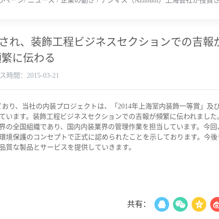
のページ
/
ニュース
/
企業の動き
/
アジマス（Azimuth）上海会社が
授賞され、装飾工程ビジネスセクションでの吉報
頻繁に伝わる
時間：2015-03-21
ており、当社の内装プロジェクトは、「2014年上海室内装飾一等賞」及
しています。装飾工程ビジネスセクションでの吉報が頻繁に伝われました
の全国組織であり、国内内装業界の管理作業を担当しています。今回
環境保護のコンセプトで正式に認められたことを示しております。今後
品質な製品とサービスを提供していきます。
共有：