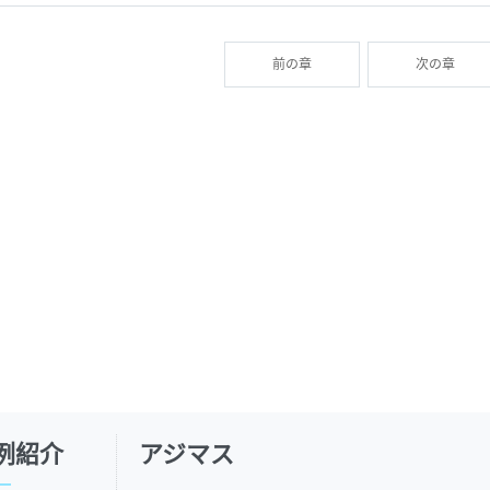
前の章
次の章
例紹介
アジマス