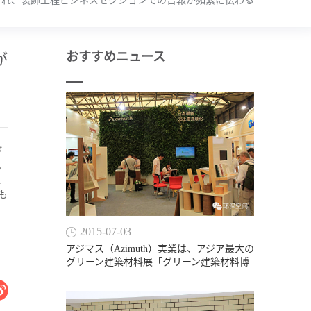
授賞され、装飾工程ビジネスセクションでの吉報が頻繁に伝わる
おすすめニュース
が
び
。
、
も
2015-07-03
アジマス（Azimuth）実業は、アジア最大の
グリーン建築材料展「グリーン建築材料博
覧会」に出展